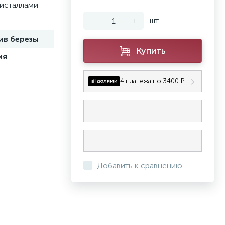
ристаллами
-
+
шт
ив березы
Купить
ия
4 платежа по 3400 ₽
Добавить к сравнению