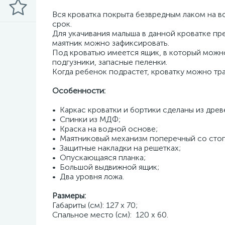
Вся кроватка покрыта безвредным лаком на в
срок.
Для укачивания малыша в данной кроватке п
маятник можно зафиксировать.
Под кроватью имеется ящик, в который можн
подгузники, запасные пеленки.
Когда ребенок подрастет, кроватку можно тр
Особенности:
• Каркас кроватки и бортики сделаны из древ
• Спинки из МДФ;
• Краска на водной основе;
• Маятниковый механизм поперечный со сто
• Защитные накладки на решетках;
• Опускающаяся планка;
• Большой выдвижной ящик;
• Два уровня ложа.
Размеры:
Габариты (см): 127 х 70;
Cпальное место (см): 120 х 60.