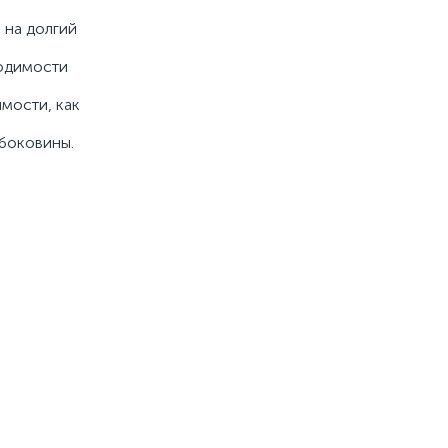
 на долгий
ходимости
мости, как
 боковины.