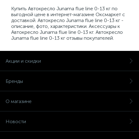
Купить Автокресло Junama flue line 0-13 кг по
выгодной цене в интернет-магазине Оксмаркет с
доставкой. Автокресло Junama flue line 0-13 кг -
описание, фото, характеристики. Аксессуары к
Автокресло Junama flue line 0-13 кг. Автокресло
Junama flue line 0-13 кг отзывы покупателей.
Акции и скидки
Бренды
О магазине
Новости