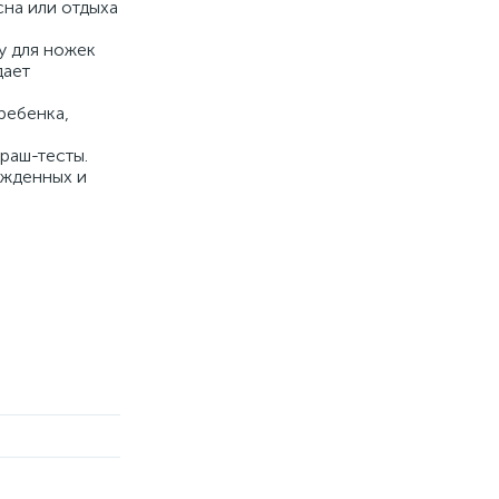
сна или отдыха
у для ножек
дает
ребенка,
раш-тесты.
ожденных и