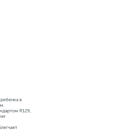
 ребенка в
м.
ндартом R129,
her
блегчает