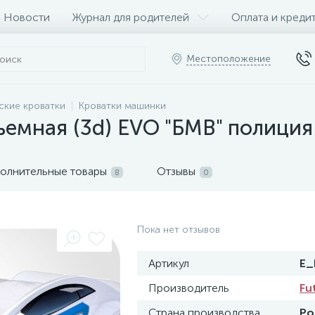
Новости
Журнал для родителей
Оплата и креди
Местоположение
ские кроватки
Кроватки машинки
емная (3d) EVO "БМВ" полиция
олнительные товары
Отзывы
8
0
Пока нет отзывов
Артикул
E
Производитель
Fu
Страна производства
Ро