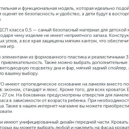
тильная и функциональная модель, которая идеально подой
ценят ее безопасность и удобство, а дети будут в восторг
.
ДСП класса 0,5 — самый безопасный материал для детской 
одаря чему изделие не имеет неприятного запаха. Констру
х углов, а все края защищены мягким кантом, что обеспечи
мя игр.
 элементами из формованного пластика и реалистичными 
 привлекательность. Также можно выбрать дополнительные 
ветодиодную подсветку дна и фар, мягкий задний спойлер, 
о вашему выбору.
EVO имеют ортопедическое основание на ламелях вместо п
в: эконом, стандарт и люкс. Кроме того, для всех кроваток
о 27 см. На боковинах предусмотрены отверстия для ламеле
траса в зависимости от возраста ребенка. При необходимос
а. Также в нашем интернет-магазине вы можете приобрести
овати.
ли имеют унифицированный дизайн передней части. Кровать
торых вы можете выбрать любой и наклеить на фасад кроват