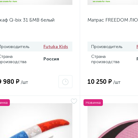
аф Q-bix 31 БМВ белый
Матрас FREEDOM ЛЮ
Производитель
Futuka Kids
Производитель
Страна
Страна
Россия
производства
производства
9 980 ₽
10 250 ₽
/шт
/шт
инка
Новинка