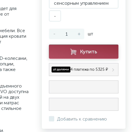
сенсорным управлением
дет для
е от
-
мебели. Все
-
+
шт
кция кровати
т
Купить
3D-колесами,
опции,
а также
4 платежа по 5325 ₽
одъемного
 EVO доступна
й на двух
ти матрас
 стильное
Добавить к сравнению
и.