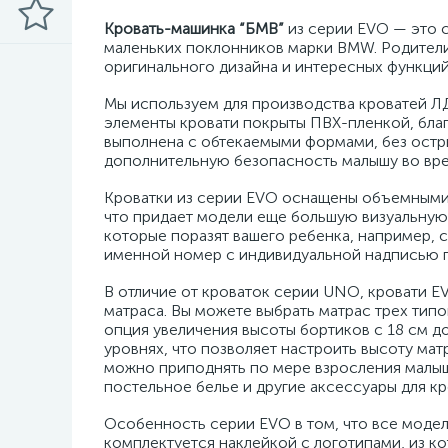
Кровать-машинка “БМВ”
из серии EVO — это с
маленьких поклонников марки BMW. Родители о
оригинального дизайна и интересных функций
Мы используем для производства кроватей Л
элементы кровати покрыты ПВХ-пленкой, благ
выполнена с обтекаемыми формами, без остры
дополнительную безопасность малышу во вре
Кроватки из серии EVO оснащены объемными
что придает модели еще большую визуальную
которые поразят вашего ребенка, например, с
именной номер с индивидуальной надписью п
В отличие от кроваток серии UNO, кровати 
матраса. Вы можете выбрать матрас трех типо
опция увеличения высоты бортиков с 18 см д
уровнях, что позволяет настроить высоту ма
можно приподнять по мере взросления малыш
постельное белье и другие аксессуары для кр
Особенность серии EVO в том, что все моде
комплектуется наклейкой с логотипами, из ко