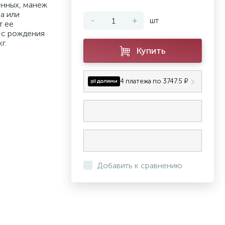
енных, манеж
а или
-
+
шт
т ее
 с рождения
г.
Купить
4 платежа по 3747.5 ₽
Добавить к сравнению