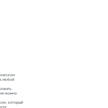
тическом
 в любой
ровать
ния можно
ком, который
жете