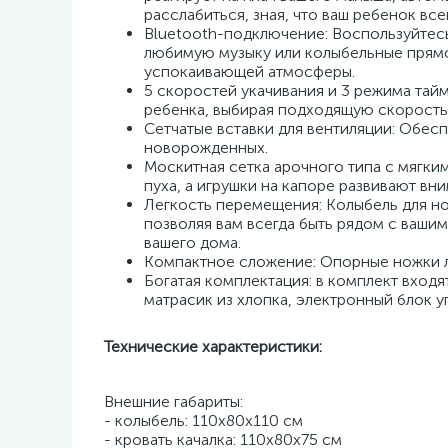
расслабиться, зная, что ваш ребенок все
Bluetooth-подключение: Воспользуйтес
любимую музыку или колыбельные прямо 
успокаивающей атмосферы.
5 скоростей укачивания и 3 режима тай
ребенка, выбирая подходящую скорость 
Сетчатые вставки для вентиляции: Обес
новорожденных.
Москитная сетка арочного типа с мягки
пуха, а игрушки на капоре развивают в
Легкость перемещения: Колыбель для но
позволяя вам всегда быть рядом с ваши
вашего дома.
Компактное сложение: Опорные ножки л
Богатая комплектация: в комплект входят
матрасик из хлопка, электронный блок у
Технические характеристики:
Внешние габариты:
- колыбель: 110х80х110 см
- кровать качалка: 110х80х75 см