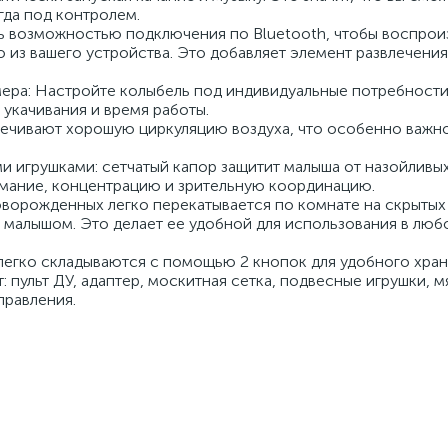
гда под контролем.
ь возможностью подключения по Bluetooth, чтобы воспрои
из вашего устройства. Это добавляет элемент развлечения
мера: Настройте колыбель под индивидуальные потребности
укачивания и время работы.
печивают хорошую циркуляцию воздуха, что особенно важн
ми игрушками: сетчатый капор защитит малыша от назойливы
нимание, концентрацию и зрительную координацию.
ворожденных легко перекатывается по комнате на скрытых
м малышом. Это делает ее удобной для использования в л
егко складываются с помощью 2 кнопок для удобного хран
: пульт ДУ, адаптер, москитная сетка, подвесные игрушки, м
правления.