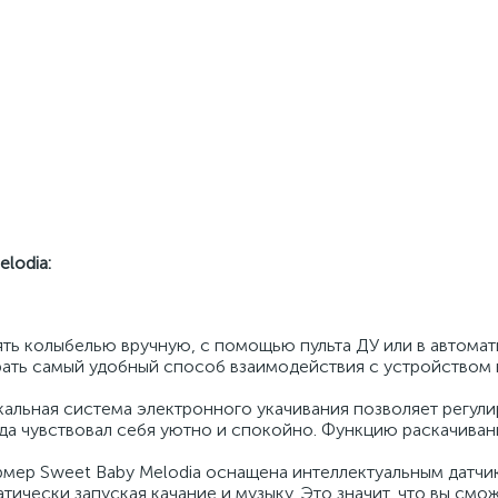
lodia:
ять колыбелью вручную, с помощью пульта ДУ или в автома
рать самый удобный способ взаимодействия с устройством
кальная система электронного укачивания позволяет регули
гда чувствовал себя уютно и спокойно. Функцию раскачива
рмер Sweet Baby Melodia оснащена интеллектуальным датчи
тически запуская качание и музыку. Это значит, что вы смо