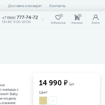
т
Доставка и возврат
Контакты
0
0
777-74-72
+7 (966)
ПН-ВС 9:00-20:00
Избранное
Корзина
Войти
14 990 ₽
/шт
ное
го малыша с
Цвет
weet Baby
ая модель
ьзования: