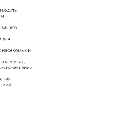
зводить
 и
 вашего
о для
х насекомых и
 колесиках,
юбом помещении
ения.
ягкий