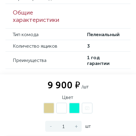
Общие
характеристики
Тип комода
Пеленальный
Количество ящиков
3
1 год
Преимущества
гарантии
9 900 ₽
/шт
Цвет
-
+
шт