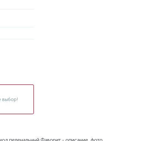
 выбор!
мод пеленальный Фаворит - описание, фото,