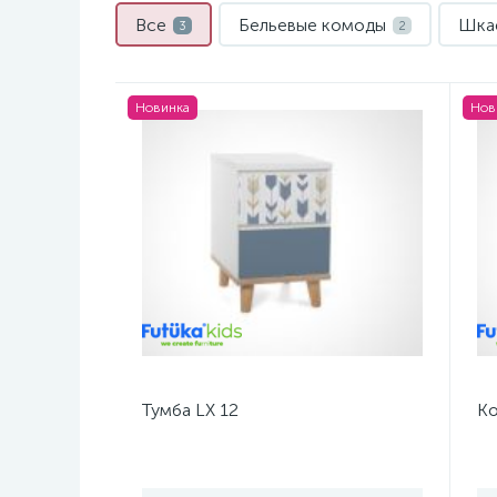
Все
Бельевые комоды
Шка
3
2
Новинка
Нов
Тумба LX 12
Ко