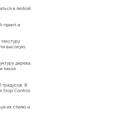
саться в любой
й-принт и
 текстуру
сти высокую
уктуру дерева.
и тихое
 градусов. В
Stop Control.
вуя их стилю и