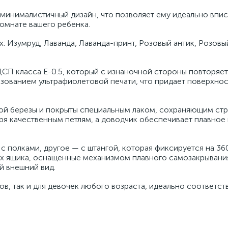
о минималистичный дизайн, что позволяет ему идеально впи
омнате вашего ребенка.
: Изумруд, Лаванда, Лаванда-принт, Розовый антик, Розовы
СП класса Е-0.5, который с изнаночной стороны повторяет
ьзованием ультрафиолетовой печати, что придает поверхно
ой березы и покрыты специальным лаком, сохраняющим стр
ря качественным петлям, а доводчик обеспечивает плавное 
 с полками, другое — с штангой, которая фиксируется на 360
 ящика, оснащенные механизмом плавного самозакрывания 
й внешний вид.
ов, так и для девочек любого возраста, идеально соответст