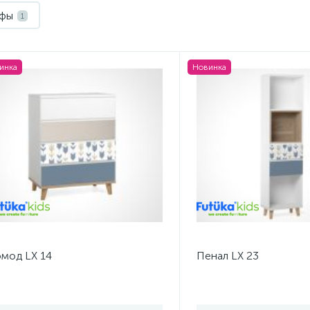
фы
1
инка
Новинка
мод LX 14
Пенал LX 23