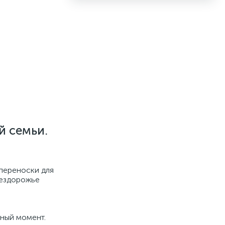
й семьи.
 переноски для
бездорожье
жный момент.