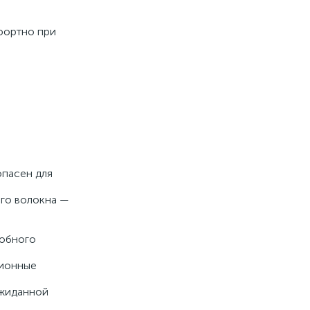
фортно при
опасен для
ого волокна —
добного
ционные
ожиданной