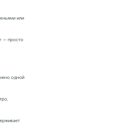
деньями или
кг — просто
можно одной
тро,
держивает