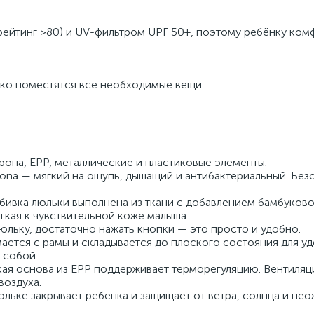
ейтинг >80) и UV-фильтром UPF 50+, поэтому ребёнку ком
егко поместятся все необходимые вещи.
орона, EPP, металлические и пластиковые элементы.
rona — мягкий на ощупь, дышащий и антибактериальный. Без
 обивка люльки выполнена из ткани с добавлением бамбуков
гкая к чувствительной коже малыша.
юльку, достаточно нажать кнопки — это просто и удобно.
мается с рамы и складывается до плоского состояния для у
с собой.
гкая основа из EPP поддерживает терморегуляцию. Вентиля
воздуха.
льке закрывает ребёнка и защищает от ветра, солнца и не