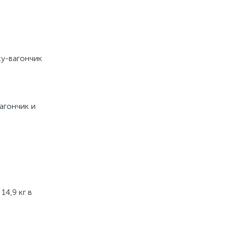
ку-вагончик
агончик и
14,9 кг в