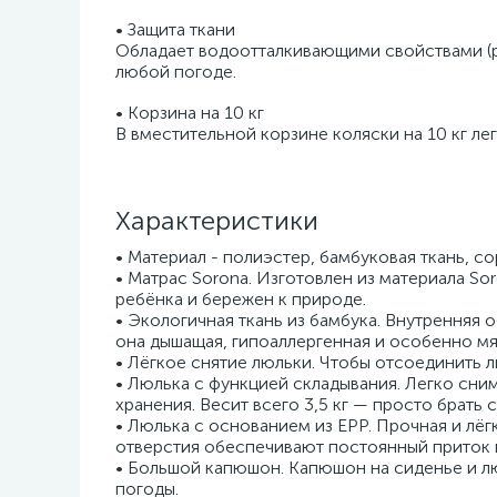
• Защита ткани
Обладает водоотталкивающими свойствами (р
любой погоде.
• Корзина на 10 кг
В вместительной корзине коляски на 10 кг л
Характеристики
• Материал - полиэстер, бамбуковая ткань, с
• Матрас Sorona. Изготовлен из материала So
ребёнка и бережен к природе.
• Экологичная ткань из бамбука. Внутренняя
она дышащая, гипоаллергенная и особенно мя
• Лёгкое снятие люльки. Чтобы отсоединить л
• Люлька с функцией складывания. Легко сни
хранения. Весит всего 3,5 кг — просто брать 
• Люлька с основанием из EPP. Прочная и лё
отверстия обеспечивают постоянный приток 
• Большой капюшон. Капюшон на сиденье и лю
погоды.