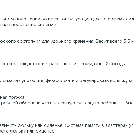
альном положении во всех конфигурациях, даже с двумя си
я или положения сидений.
оского состояния для удобного хранения. Весит всего 3,5 
нка и защищает от ветра, солнца и неожиданной погоды.
 дизайну управлять, фиксировать и регулировать коляску 
тная пряжка
а ремней обеспечивают надёжную фиксацию ребёнка — быс
единить люльку или сиденье. Система памяти в адаптерах у
аете люльку или сиденье.