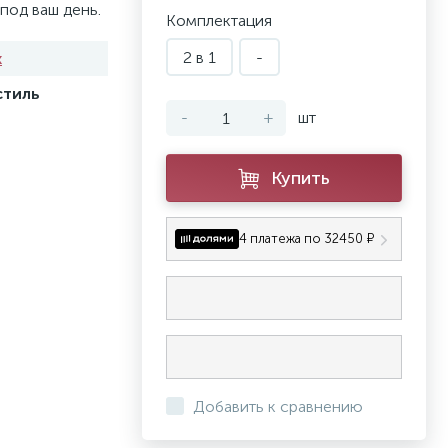
под ваш день.
Комплектация
2 в 1
-
x
стиль
-
+
шт
Купить
4 платежа по 32450 ₽
Добавить к сравнению