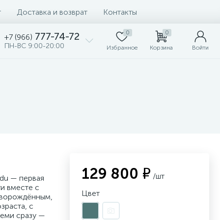
т
Доставка и возврат
Контакты
0
0
777-74-72
+7 (966)
ПН-ВС 9:00-20:00
Избранное
Корзина
Войти
129 800 ₽
/шт
odu — первая
ти вместе с
Цвет
оворождённым,
зраста, с
еми сразу —