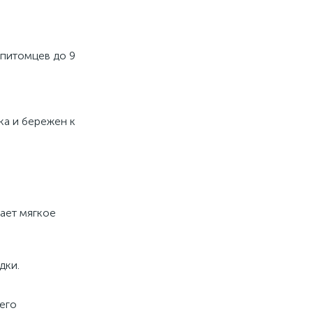
 питомцев до 9
ка и бережен к
ает мягкое
дки.
его