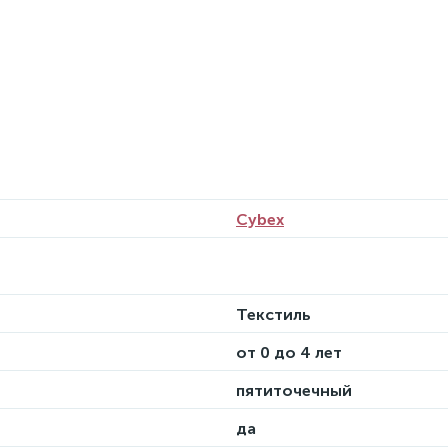
Cybex
Текстиль
от 0 до 4 лет
пятиточечный
да