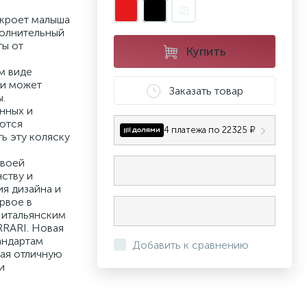
кроет малыша
полнительный
ты от
Купить
м виде
 и может
Заказать товар
.
нных и
аются
4 платежа по 22325 ₽
ь эту коляску
своей
ству и
я дизайна и
рвое в
 итальянским
RRARI. Новая
андартам
Добавить к сравнению
гая отличную
и