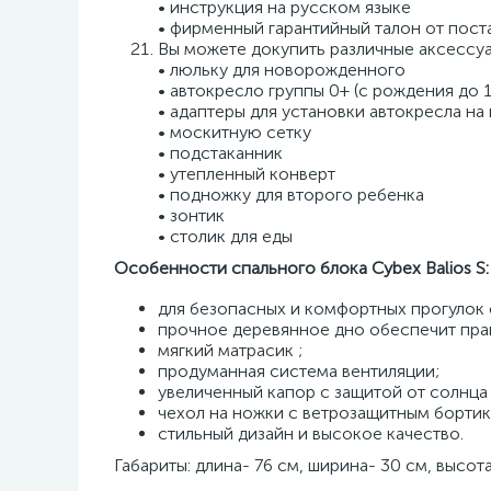
• инструкция на русском языке
• фирменный гарантийный талон от пост
Вы можете докупить различные аксессуа
• люльку для новорожденного
• автокресло группы 0+ (с рождения до 1
• адаптеры для установки автокресла на
• москитную сетку
• подстаканник
• утепленный конверт
• подножку для второго ребенка
• зонтик
• столик для еды
Особенности спального блока Cybex Balios S:
для безопасных и комфортных прогулок 
прочное деревянное дно обеспечит пр
мягкий матрасик ;
продуманная система вентиляции;
увеличенный капор с защитой от солнца
чехол на ножки с ветрозащитным борти
стильный дизайн и высокое качество.
Габариты: длина- 76 см, ширина- 30 см, высота 