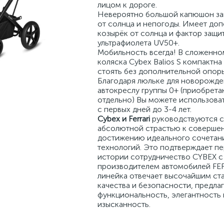
лицом к дороге.
Невероятно большой капюшон за
от солнца и непогоды. Имеет до
козырёк от солнца и фактор защи
ультрафиолета UV50+.
Мобильность всегда! В сложенно
коляска Cybex Balios S компактна
стоять без дополнительной опоры
Благодаря люльке для новорожде
автокреслу группы 0+ (приобрет
отдельно) Вы можете использоват
с первых дней до 3-4 лет.
Cybex и Ferrari
руководствуются 
абсолютной страстью к совершен
достижению идеального сочетани
технологий. Это подтверждает пе
истории сотрудничество CYBEX с
производителем автомобилей FE
линейка отвечает высочайшим ст
качества и безопасности, предла
функциональность, элегантность 
изысканность.