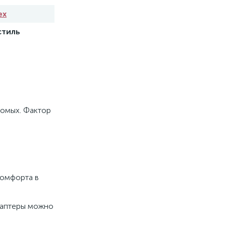
ex
стиль
комых. Фактор
комфорта в
адаптеры можно