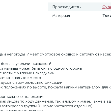
Производитель
Cyb
Материал
Тек
а и непогоды. Имеет смотровое окошко и сеточку от насе
 больше увеличит капюшон!
ки малыша может быть снят с одной стороны
сности с мягкими накладками
еличит спальное место
адусов с возможностью фиксации
4-х положениях по высоте, покрыта мягким материалом для 
изонтального положения
как лицом по ходу движения, так и лицом к маме. Также в 
 автокресло группы 0+ (приобретаются отдельно)
усиленную конструкцию