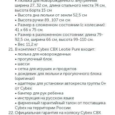
• Люлька для новорожденного: внутренняя
ширина 27...32 см, длина спального места 74 см,
высота борта 15 см
• Высота дна люльки от земли 52,5 см
• Высота ручки 89...107 см см
• Размер в сложенном состоянии (с колесами):
41 х 66 х 75 см.
• Размер в разложенном состоянии: длина 79-
92,5 см, ширина 66 см, высота 99-110 см.
• Вес 11,2 кг
В комплект Cybex CBX Leotie Pure входит:
• люлька для новорожденных
• прогулочный блок
• шасси
• сетка для игрушек и продуктов
• дождевик для люльки и прогулочного блока
(оригинал)
• адаптеры для установки автокресла группы 0+
от Cybex
• бампер для рук ребенка
• инструкция на русском языке
• фирменный гарантийный талон от поставщика
Cybex на территории России
Официальная гарантия на коляску Cybex CBX