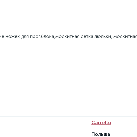
ие ножек для прог.блока,москитная сетка люльки, москитная
Carrello
Польша