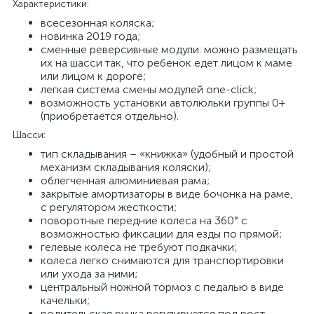
Характеристики:
всесезонная коляска;
новинка 2019 года;
сменные реверсивные модули: можно размещать
их на шасси так, что ребенок едет лицом к маме
или лицом к дороге;
легкая система смены модулей one-click;
возможность установки автолюльки группы 0+
(приобретается отдельно).
Шасси:
тип складывания – «книжка» (удобный и простой
механизм складывания коляски);
облегченная алюминиевая рама;
закрытые амортизаторы в виде бочонка на раме,
с регулятором жесткости;
поворотные передние колеса на 360° с
возможностью фиксации для езды по прямой;
гелевые колеса не требуют подкачки;
колеса легко снимаются для транспортировки
или ухода за ними;
центральный ножной тормоз с педалью в виде
качельки;
родительская ручка регулируется под рост