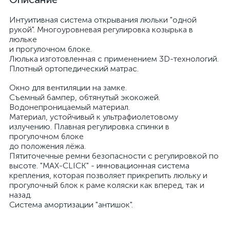
Интуитивная система открывания люльки "одной
рукой". Многоуровневая регулировка козырька в
люльке
и прогулочном 6локе.
Люлька изготовленная с применением 3D-технологий.
Плотный ортопедический матрас.
Окно для вентиляции на замке.
Съемный 6ампер, о6тянутый экокожей.
Водонепроницаемый материал.
Материал, устойчивый к ультрафиолетовому
излучению. Плавная регулировка спинки в
прогулочном 6локе
до положения лëжа.
Пятиточечные ремни 6езопасности с регулировкой по
высоте. "MAX-CLICK" - инновационная система
крепления, которая позволяет прикрепить люльку и
прогулочный 6лок к раме коляски как вперед, так и
назад.
Система амортизации "антишок".