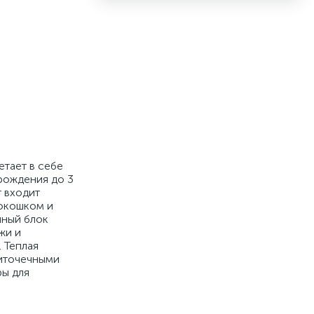
етает в себе
рождения до 3
т входит
 окошком и
чный блок
жи и
 Теплая
титочечными
ры для