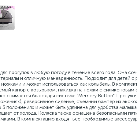
ля прогулок в любую погоду в течение всего года. Она соч
териалы и отличную маневренность. Подходит для детей с 
а ножками и может использоваться как колыбель. В комплек
емый капор с козырьком, накидка на ножки с силиконовым
ко снимается благодаря системе "Memory Button". Прогуло
оложениях), реверсивное сиденье, съемный бампер из экоко
 3 положениях и может быть удлинена для удобства малыша.
щищает от холода. Коляска также оснащена безопасными пя
амками. В комплектацию входят все необходимые аксессуа