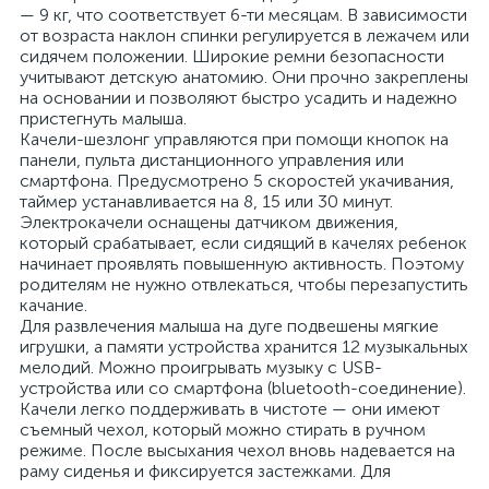
— 9 кг, что соответствует 6-ти месяцам. В зависимости
от возраста наклон спинки регулируется в лежачем или
сидячем положении. Широкие ремни безопасности
учитывают детскую анатомию. Они прочно закреплены
на основании и позволяют быстро усадить и надежно
пристегнуть малыша.
Качели-шезлонг управляются при помощи кнопок на
панели, пульта дистанционного управления или
смартфона. Предусмотрено 5 скоростей укачивания,
таймер устанавливается на 8, 15 или 30 минут.
Электрокачели оснащены датчиком движения,
который срабатывает, если сидящий в качелях ребенок
начинает проявлять повышенную активность. Поэтому
родителям не нужно отвлекаться, чтобы перезапустить
качание.
Для развлечения малыша на дуге подвешены мягкие
игрушки, а памяти устройства хранится 12 музыкальных
мелодий. Можно проигрывать музыку с USB-
устройства или со смартфона (bluetooth-соединение).
Качели легко поддерживать в чистоте — они имеют
съемный чехол, который можно стирать в ручном
режиме. После высыхания чехол вновь надевается на
раму сиденья и фиксируется застежками. Для