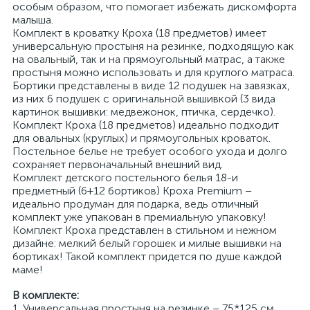
особым образом, что помогает избежать дискомфорта
малыша.
Комплект в кроватку Кроха (18 предметов) имеет
универсальную простыня на резинке, подходящую как
на овальный, так и на прямоугольный матрас, а также
простыня можно использовать и для круглого матраса.
Бортики представлены в виде 12 подушек на завязках,
из них 6 подушек с оригинальной вышивкой (3 вида
картинок вышивки: медвежонок, птичка, сердечко).
Комплект Кроха (18 предметов) идеально подходит
для овальных (круглых) и прямоугольных кроваток.
Постельное белье не требует особого ухода и долго
сохраняет первоначальный внешний вид.
Комплект детского постельного белья 18-и
предметный (6+12 бортиков) Кроха Premium –
идеально продуман для подарка, ведь отличный
комплект уже упакован в премиальную упаковку!
Комплект Кроха представлен в стильном и нежном
дизайне: мелкий белый горошек и милые вышивки на
бортиках! Такой комплект придется по душе каждой
маме!
В комплекте:
1. Универсальная простыня на резинке – 75*125 см