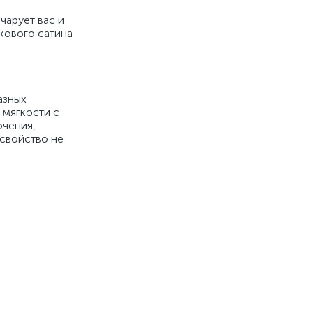
чарует вас и
кового сатина
азных
 мягкости с
ючения,
 свойство не