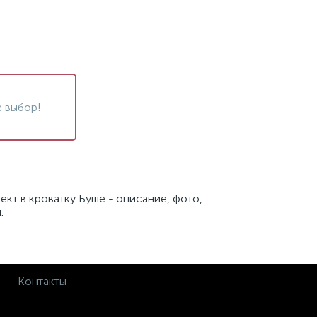
 выбор!
кт в кроватку Буше - описание, фото,
.
Контакты