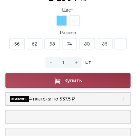
Цвет
Размер
56
62
68
74
80
86
-
-
+
шт
Купить
4 платежа по 537.5 ₽