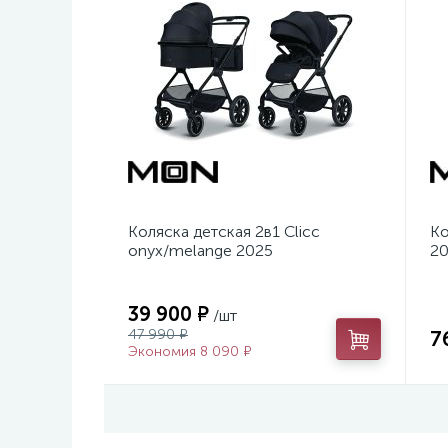
Коляска детская 2в1 Clicc
Ко
onyx/melange 2025
2
39 900 ₽
/шт
47 990 ₽
7
Экономия 8 090 ₽