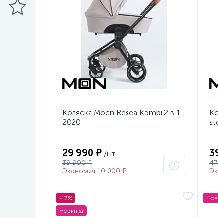
Коляска Moon Resea Kombi 2 в 1
Ко
2020
st
29 990 ₽
3
/шт
39 990 ₽
47
Экономия 10 000 ₽
Эк
-17%
Нов
Новинка