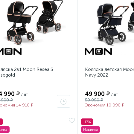
ляска 2в1 Moon Resea S
Коляска детская Moon 
segold
Navy 2022
4 990 ₽
49 900 ₽
/шт
/шт
 900 ₽
59 990 ₽
ономия 14 910 ₽
Экономия 10 090 ₽
%
-17%
инка
Новинка