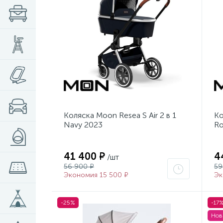
Коляска Moon Resea S Air 2 в 1
Ко
Navy 2023
Ro
41 400 ₽
4
/шт
56 900 ₽
59
Экономия 15 500 ₽
Эк
-25%
-17
Нов