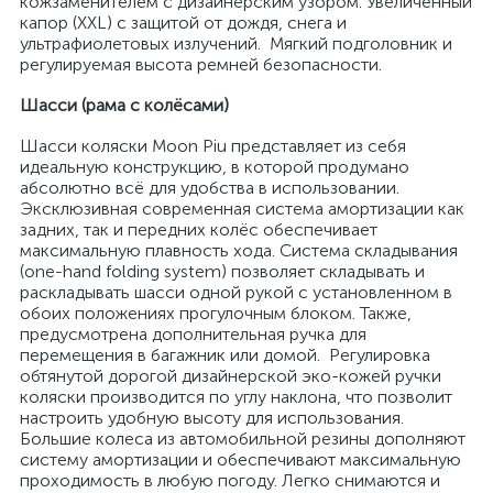
кожзаменителем с дизайнерским узором. Увеличенный
капор (XXL) с защитой от дождя, снега и
ультрафиолетовых излучений. Мягкий подголовник и
регулируемая высота ремней безопасности.
Шасси (рама с колёсами)
Шасси коляски Moon Piu представляет из себя
идеальную конструкцию, в которой продумано
абсолютно всё для удобства в использовании.
Эксклюзивная современная система амортизации как
задних, так и передних колёс обеспечивает
максимальную плавность хода. Система складывания
(one-hand folding system) позволяет складывать и
раскладывать шасси одной рукой с установленном в
обоих положениях прогулочным блоком. Также,
предусмотрена дополнительная ручка для
перемещения в багажник или домой. Регулировка
обтянутой дорогой дизайнерской эко-кожей ручки
коляски производится по углу наклона, что позволит
настроить удобную высоту для использования.
Большие колеса из автомобильной резины дополняют
систему амортизации и обеспечивают максимальную
проходимость в любую погоду. Легко снимаются и