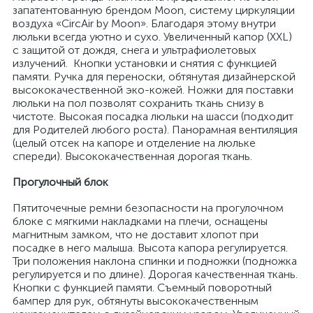
запатентованную брендом Moon, систему циркуляции
воздуха «CircAir by Moon». Благодаря этому внутри
люльки всегда уютно и сухо. Увеличенный капор (XXL)
с защитой от дождя, снега и ультрафиолетовых
излучений. Кнопки установки и снятия с функцией
памяти. Ручка для переноски, обтянутая дизайнерской
высококачественной эко-кожей. Ножки для поставки
люльки на пол позволят сохранить ткань снизу в
чистоте. Высокая посадка люльки на шасси (подходит
для Родителей любого роста). Панорамная вентиляция
(целый отсек на капоре и отделение на люльке
спереди). Высококачественная дорогая ткань.
Прогулочный блок
Пятиточечные ремни безопасности на прогулочном
блоке с мягкими накладками на плечи, оснащены
магнитным замком, что не доставит хлопот при
посадке в него малыша. Высота капора регулируется.
Три положения наклона спинки и подножки (подножка
регулируется и по длине). Дорогая качественная ткань.
Кнопки с функцией памяти. Съемный поворотный
бампер для рук, обтянуты высококачественным