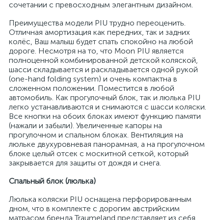
сочетании с превосходным элегантным дизайном.
Преимущества модели PIU трудно переоценить.
Отличная амортизация как передних, так и задних
колёс, Ваш малыш будет спать спокойно на любой
дороге. Несмотря на то, что Moon PIU является
полноценной комбинированной детской коляской,
шасси складывается и раскладывается одной рукой
(one-hand folding system) и очень компактна в
сложенном положении. Поместится в любой
автомобиль. Как прогулочный блок, так и люлька PIU
легко устанавливаются и снимаются с шасси коляски.
Все кнопки на обоих блоках имеют функцию памяти
(нажали и забыли). Увеличенные капоры на
прогулочном и спальном блоках. Вентиляция на
люльке двухуровневая панорамная, а на прогулочном
блоке целый отсек с москитной сеткой, который
закрывается для защиты от дождя и снега.
Спальный блок (люлька)
Люлька коляски PIU оснащена перфорированным
дном, что в комплекте с дорогим австрийским
матрасом бренда Traumeland представляет из себя