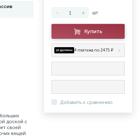
ассив
-
+
шт
Купить
4 платежа по 2475 ₽
Добавить к сравнению
 больших
ой доской с
яет своей
очих вещей.