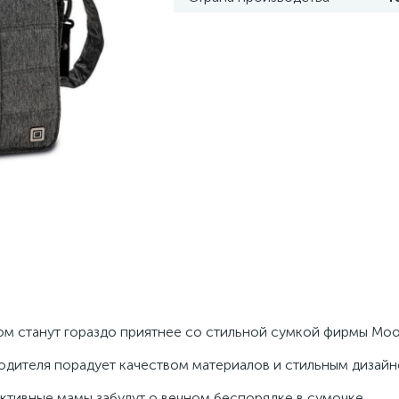
ком станут гораздо приятнее со стильной сумкой фирмы Mo
одителя порадует качеством материалов и стильным дизайн
ктивные мамы забудут о вечном беспорядке в сумочке.