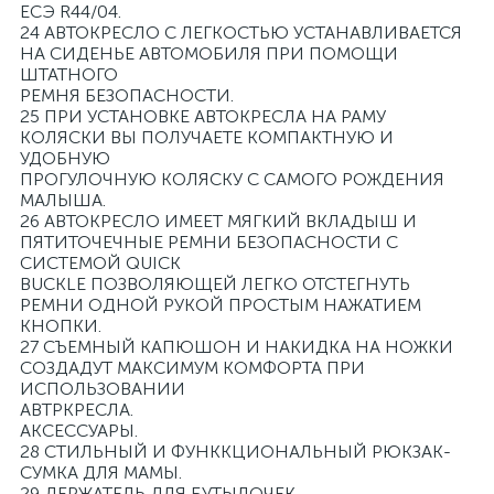
ЕСЭ R44/04.
24 АВТОКРЕСЛО С ЛЕГКОСТЬЮ УСТАНАВЛИВАЕТСЯ
НА СИДЕНЬЕ АВТОМОБИЛЯ ПРИ ПОМОЩИ
ШТАТНОГО
РЕМНЯ БЕЗОПАСНОСТИ.
25 ПРИ УСТАНОВКЕ АВТОКРЕСЛА НА РАМУ
КОЛЯСКИ ВЫ ПОЛУЧАЕТЕ КОМПАКТНУЮ И
УДОБНУЮ
ПРОГУЛОЧНУЮ КОЛЯСКУ С САМОГО РОЖДЕНИЯ
МАЛЫША.
26 АВТОКРЕСЛО ИМЕЕТ МЯГКИЙ ВКЛАДЫШ И
ПЯТИТОЧЕЧНЫЕ РЕМНИ БЕЗОПАСНОСТИ С
СИСТЕМОЙ QUICK
BUCKLE ПОЗВОЛЯЮЩЕЙ ЛЕГКО ОТСТЕГНУТЬ
РЕМНИ ОДНОЙ РУКОЙ ПРОСТЫМ НАЖАТИЕМ
КНОПКИ.
27 СЪЕМНЫЙ КАПЮШОН И НАКИДКА НА НОЖКИ
СОЗДАДУТ МАКСИМУМ КОМФОРТА ПРИ
ИСПОЛЬЗОВАНИИ
АВТРКРЕСЛА.
АКСЕССУАРЫ.
28 СТИЛЬНЫЙ И ФУНККЦИОНАЛЬНЫЙ РЮКЗАК-
СУМКА ДЛЯ МАМЫ.
29 ДЕРЖАТЕЛЬ ДЛЯ БУТЫЛОЧЕК.