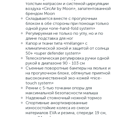
толстым матрасом и системой циркуляции
воздуха «CircAir by Moon», запатентованной
брендом Moon
Складывается вместе с прогулочным
блоком в обе стороны при помощи только
одной руки «one-hand-fold system»
Регулируемая не только по углу, но и по
длине подставка для ног
Капор и ткани типа «mélange» с
климатической зоной и защитой от солнца
50+ «super defender system»
Телескопическая регулировка ручки одной
рукой в диапазоне 90 - 103 см
Съемные поворотные бамперы на люльке и
на прогулочном блоке, обтянутые приятной
высококачественной эко-кожей «nice-
touch system»
Ремни с 5-тью точками опоры для
максимальной безопасности малыша
Надежный стояночный ножной тормоз
Спортивные амортизированные
износостойкие колеса из смеси
материалов EVA и резина, спереди: 19 см,