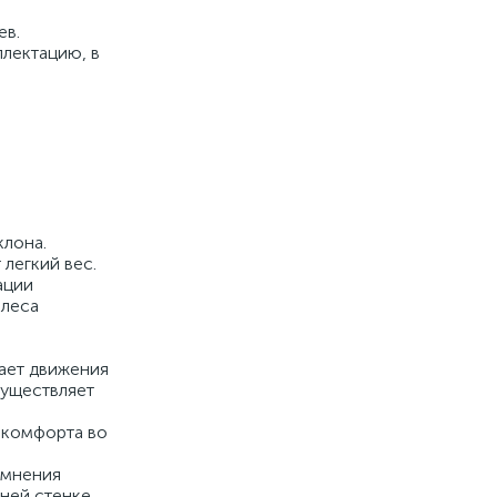
ев.
плектацию, в
клона.
легкий вес.
ации
олеса
вает движения
существляет
 комфорта во
емнения
дней стенке