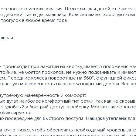
всесезонного использования. Подходит для детей от 7 месяц
я девочки, так и для мальчика. Коляска имеет хорошую ком
прогулок в любое время года.
альная
 происходит при нажатии на кнопку, имеет 3 положения на
йкие, не боятся проколов, не нужно подкачивать и имеют 
 см. Передние колеса поворотные на 360°, с функцией фикс
красную маневренность на разном покрытии дороги. Все к
езупречную маневренность и комфорт;
ых дугах наиболее комфортный тип сетки, так как не сковы
ет удобный и быстрый доступ к ребенку. Москитная сетка о
о фиксируется.
ю посередине для быстрого доступа. Накидка утеплена для
таточно низко, чтобы обеспечить необходимый уровень зат
ней части капюшона расположено смотровое окошко. На за