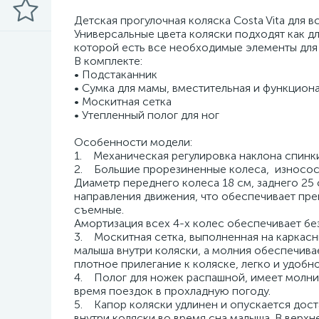
Детская прогулочная коляска Costa Vita для 
Универсальные цвета коляски подходят как дл
которой есть все необходимые элементы для 
В комплекте:
• Подстаканник
• Сумка для мамы, вместительная и функцион
• Москитная сетка
• Утепленный полог для ног
Особенности модели:
1. Механическая регулировка наклона спинки
2. Большие прорезиненные колеса, износосто
Диаметр переднего колеса 18 см, заднего 25
направления движения, что обеспечивает пре
съемные.
Амортизация всех 4-х колес обеспечивает б
3. Москитная сетка, выполненная на каркасн
малыша внутри коляски, а молния обеспечива
плотное прилегание к коляске, легко и удобн
4. Полог для ножек распашной, имеет молни
время поездок в прохладную погоду.
5. Капор коляски удлинен и опускается дос
внутри коляски во время сна малыша. В верх