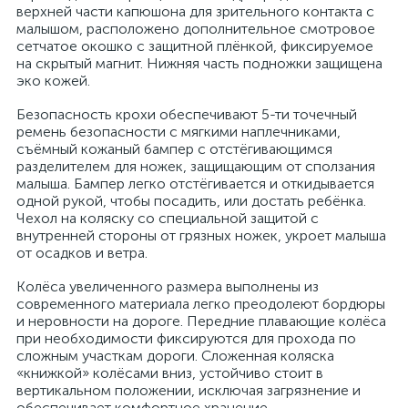
верхней части капюшона для зрительного контакта с
малышом, расположено дополнительное смотровое
сетчатое окошко с защитной плёнкой, фиксируемое
на скрытый магнит. Нижняя часть подножки защищена
эко кожей.
Безопасность крохи обеспечивают 5-ти точечный
ремень безопасности с мягкими наплечниками,
съёмный кожаный бампер с отстёгивающимся
разделителем для ножек, защищающим от сползания
малыша. Бампер легко отстёгивается и откидывается
одной рукой, чтобы посадить, или достать ребёнка.
Чехол на коляску со специальной защитой с
внутренней стороны от грязных ножек, укроет малыша
от осадков и ветра.
Колёса увеличенного размера выполнены из
современного материала легко преодолеют бордюры
и неровности на дороге. Передние плавающие колёса
при необходимости фиксируются для прохода по
сложным участкам дороги. Сложенная коляска
«книжкой» колёсами вниз, устойчиво стоит в
вертикальном положении, исключая загрязнение и
обеспечивает комфортное хранение.