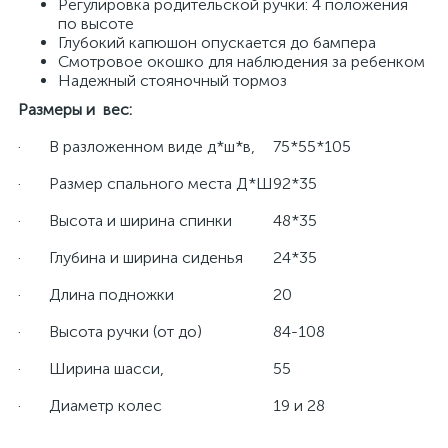
Регулировка родительской ручки: 4 положения
по высоте
Глубокий капюшон опускается до бампера
Смотровое окошко для наблюдения за ребенком
Надежный стояночный тормоз
Размеры и вес:
· В разложенном виде д*ш*в,
75*55*105
· Размер спального места Д*Ш
92*35
· Высота и ширина спинки
48*35
· Глубина и ширина сиденья
24*35
· Длина подножки
20
· Высота ручки (от до)
84-108
· Ширина шасси,
55
· Диаметр колес
19 и 28