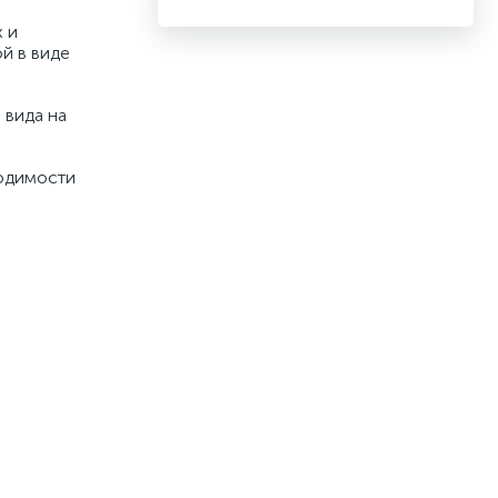
 и
й в виде
 вида на
ходимости