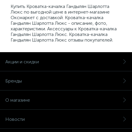
Купить Кроватка-качалка Гандылян Шарлотта
Люкс по выгодной цене в интернет-магазине
Оксмаркет с доставкой. Кроватка-качалка
Гандылян Шарлотта Люкс - описание, фото,
характеристики. Аксессуары к Кроватка-качалка
Гандылян Шарлотта Люкс. Кроватка-качалка
Гандылян Шарлотта Люкс отзывы покупателей.
Акции и скидки
Бренды
О магазине
Новости