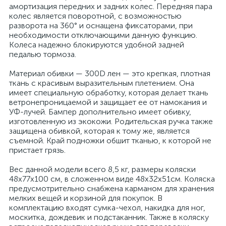
амортизация передних и задних колес. Передняя пара
колес является поворотной, с возможностью
разворота на 360° и оснащена фиксаторами, при
необходимости отключающими данную функцию.
Колеса надежно блокируются удобной задней
педалью тормоза.
Материал обивки — 300D лен — это крепкая, плотная
ткань с красивым выразительным плетением. Она
имеет специальную обработку, которая делает ткань
ветронепроницаемой и защищает ее от намокания и
УФ-лучей. Бампер дополнительно имеет обивку,
изготовленную из экокожи. Родительская ручка также
защищена обивкой, которая к тому же, является
съемной. Край подножки обшит тканью, к которой не
пристает грязь.
Вес данной модели всего 8,5 кг, размеры коляски
48х77х100 см, в сложенном виде 48х32х51см. Коляска
предусмотрительно снабжена карманом для хранения
мелких вещей и корзиной для покупок. В
комплектацию входят сумка-чехол, накидка для ног,
москитка, дождевик и подстаканник. Также в коляску