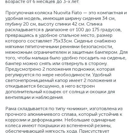
возрасте от 6 месяцев до 3-х лет.
Прогулочная коляска Nuovita Fiato — это компактная и
удобная модель, имеющая ширину сидения 34 см,
глубину 20 см, высоту спинки 42 см. Спинка
раскладывается в диапазоне от 100 до 175 градусов,
превращаясь в удобное спальное место, размер
которого составляет 75х33см. Сиденье снабжено
мягкими пятиточечными ремнями безопасности,
межножным ограничителем и защитным бампером. Для
того, чтобы малыша было удобно посадить на сиденье,
бампер можно снять или отвернуть в сторону.
Предусмотрено 2 положения подножки, которая
регулируется по мере необходимости. Удобный
светонепроницаемый капор имеет 2 положения и
откидывается бесшумно, в него встроен
дополнительный козырек от солнца и окошки для
вентиляции и наблюдения.
Рама складывается по типу «книжки», изготовлена из
прочного алюминиевого сплава, который устойчив к
коррозии и деформациям. Небольшие одинарные
колеса имеют покрышки из вспененной резины,
обеспечивающей мягкость хода. Присутствует