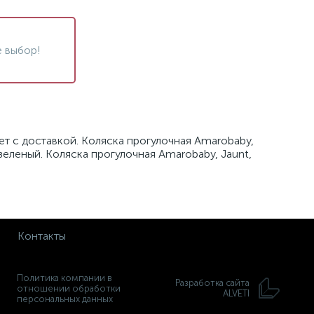
 выбор!
ет с доставкой. Коляска прогулочная Amarobaby,
 зеленый. Коляска прогулочная Amarobaby, Jaunt,
Контакты
Политика компании в
Разработка сайта
отношении обработки
ALVETI
персональных данных