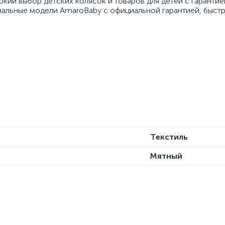
кий выбор детских колясок и товаров для детей с гарантие
инальные модели AmaroBaby с официальной гарантией, быст
Текстиль
Мятный