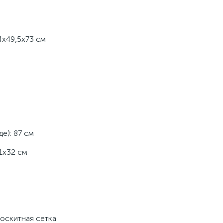
4х49,5х73 см
е): 87 см
1х32 см
москитная сетка