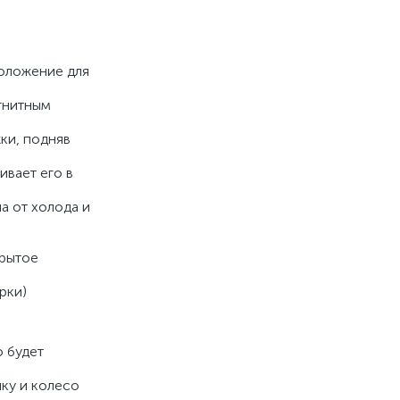
положение для
гнитным
ки, подняв
вает его в
а от холода и
крытое
рки)
 будет
ку и колесо