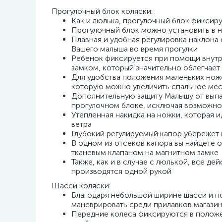
Прогулочный блок коляски:
Как и люлька, прогулочный блок фиксиру
Прогулочный блок можно установить в н
Плавная и удобная регулировка наклона
Вашего малыша во время прогулки
Ребенок фиксируется при помощи внутр
замком, который значительно облегчае
Для удобства положения маленьких нож
которую можно увеличить спальное мес
Дополнительную защиту Малышу от выпа
прогулочном блоке, исключая возможно
Утепленная накидка на ножки, которая и
ветра
Глубокий регулируемый капор убережет 
В одном из отсеков капора вы найдете 
тканевым клапаном на магнитном замке
Также, как и в случае с люлькой, все д
производятся одной рукой
Шасси коляски:
Благодаря небольшой ширине шасси и по
маневрировать среди прилавков магазино
Передние колеса фиксируются в положе