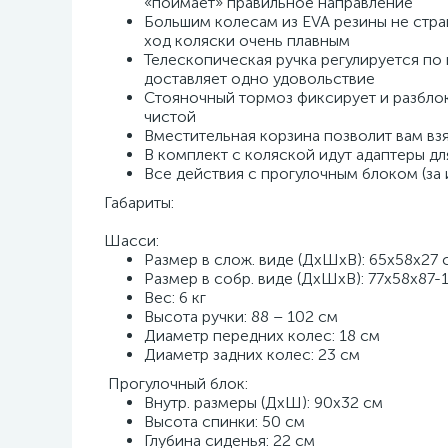
«поймает» правильное направление
Большим колесам из EVA резины не стра
ход коляски очень плавным
Телескопическая ручка регулируется по
доставляет одно удовольствие
Стояночный тормоз фиксирует и разблок
чистой
Вместительная корзина позволит вам вз
В комплект с коляской идут адаптеры для 
Все действия с прогулочным блоком (за
Габариты:
Шасси:
Размер в слож. виде (ДхШхВ): 65x58x27 
Размер в собр. виде (ДхШхВ): 77х58х87-
Вес: 6 кг
Высота ручки: 88 – 102 см
Диаметр передних колес: 18 см
Диаметр задних колес: 23 см
Прогулочный блок:
Внутр. размеры (ДхШ): 90х32 см
Высота спинки: 50 см
Глубина сиденья: 22 см