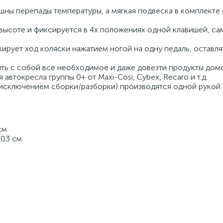
шны перепады температуры, а мягкая подвеска в комплекте 
 высоте и фиксируется в 4х положениях одной клавишей, с
ирует ход коляски нажатием ногой на одну педаль, оставля
ять с собой все необходимое и даже довезти продукты домо
автокресла группы 0+ от Maxi-Cosi, Cybex, Recaro и т.д.
 исключением сборки/разборки) производятся одной рукой
см
103 см