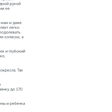
одной рукой
ми ее
 мам и даже
ляет легко
еодолевать
е коляски, а
ек и глубокий
ко,
окресла. Так
е
пинку до 170
амы и ребенка