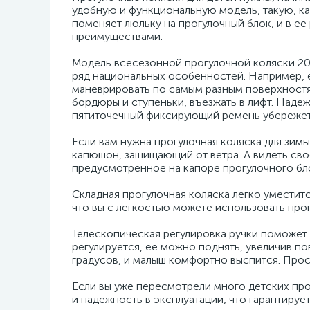
удобную и функциональную модель, такую, как
поменяет люльку на прогулочный блок, и в ее
преимуществами.
Модель всесезонной прогулочной коляски 202
ряд национальных особенностей. Например, 
маневрировать по самым разным поверхностя
бордюры и ступеньки, въезжать в лифт. Над
пятиточечный фиксирующий ремень убережет
Если вам нужна прогулочная коляска для зимы
капюшон, защищающий от ветра. А видеть св
предусмотренное на капоре прогулочного бл
Складная прогулочная коляска легко уместится
что вы с легкостью можете использовать про
Телескопическая регулировка ручки поможет
регулируется, ее можно поднять, увеличив п
градусов, и малыш комфортно выспится. Прос
Если вы уже пересмотрели много детских про
и надежность в эксплуатации, что гарантирует