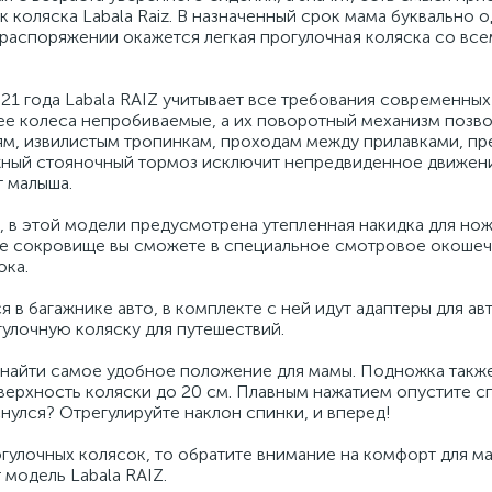
 коляска Labala Raiz. В назначенный срок мама буквально 
 распоряжении окажется легкая прогулочная коляска со все
1 года Labala RAIZ учитывает все требования современных
ее колеса непробиваемые, а их поворотный механизм позво
м, извилистым тропинкам, проходам между прилавками, пр
ежный стояночный тормоз исключит непредвиденное движени
 малыша.
, в этой модели предусмотрена утепленная накидка для нож
ое сокровище вы сможете в специальное смотровое окошеч
ока.
 в багажнике авто, в комплекте с ней идут адаптеры для авт
гулочную коляску для путешествий.
 найти самое удобное положение для мамы. Подножка такж
оверхность коляски до 20 см. Плавным нажатием опустите с
нулся? Отрегулируйте наклон спинки, и вперед!
гулочных колясок, то обратите внимание на комфорт для м
 модель Labala RAIZ.