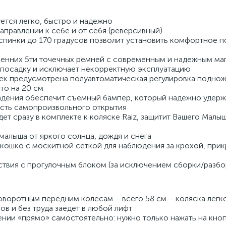
ется легко, быстро и надежно
аправлении к себе и от себя (реверсивный)
 спинки до 170 градусов позволит установить комфортное 
енних 5ти точечных ремней с современным и надежным ма
т посадку и исключает некорректную эксплуатацию
ек предусмотрена полуавтоматическая регулировка поднож
то на 20 см
дения обеспечит съемный бампер, который надежно удержи
сть самопроизвольного открытия
дет сразу в комплекте к коляске Raiz, защитит Вашего Малыш
малыша от яркого солнца, дождя и снега
окошко с москитной сеткой для наблюдения за крохой, при
ействия с прогулочным блоком (за исключением сборки/разбо
воротным передним колесам – всего 58 см – коляска легко
в и без труда заедет в любой лифт
нии «прямо» самостоятельно: нужно только нажать на кноп